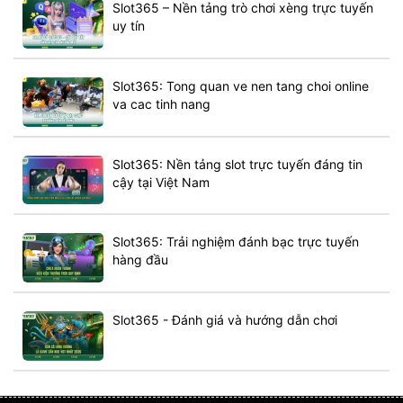
Slot365 – Nền tảng trò chơi xèng trực tuyến
uy tín
Slot365: Tong quan ve nen tang choi online
va cac tinh nang
Slot365: Nền tảng slot trực tuyến đáng tin
cậy tại Việt Nam
Slot365: Trải nghiệm đánh bạc trực tuyến
hàng đầu
Slot365 - Đánh giá và hướng dẫn chơi