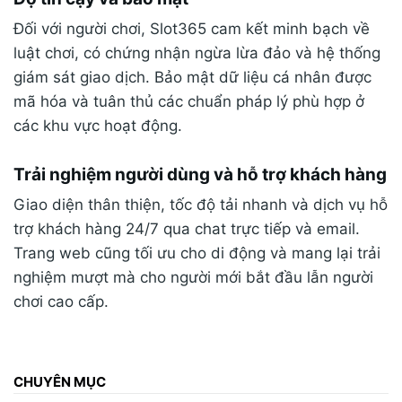
Đối với người chơi, Slot365 cam kết minh bạch về
luật chơi, có chứng nhận ngừa lừa đảo và hệ thống
giám sát giao dịch. Bảo mật dữ liệu cá nhân được
mã hóa và tuân thủ các chuẩn pháp lý phù hợp ở
các khu vực hoạt động.
Trải nghiệm người dùng và hỗ trợ khách hàng
Giao diện thân thiện, tốc độ tải nhanh và dịch vụ hỗ
trợ khách hàng 24/7 qua chat trực tiếp và email.
Trang web cũng tối ưu cho di động và mang lại trải
nghiệm mượt mà cho người mới bắt đầu lẫn người
chơi cao cấp.
CHUYÊN MỤC