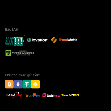
Bảo Mật:
Phương thức gửi tiền: