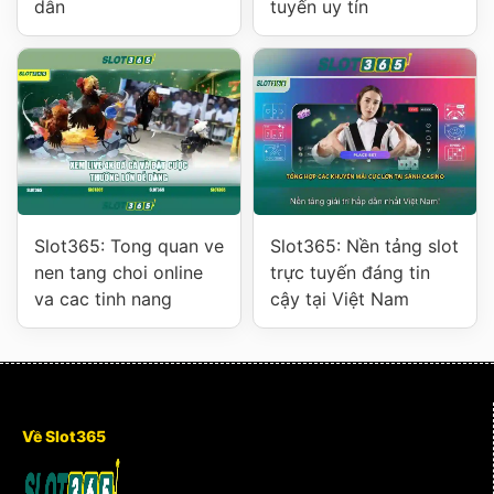
dẫn
tuyến uy tín
\n
Giới thiệu về bảo mật tại slot365
\n
Slot365 cam kết tuân thủ các chuẩn bảo mật
hàng đầu nhằm đảm bảo tài khoản và dữ liệu
của người chơi luôn được bảo vệ nghiêm ngặt.
Slot365: Tong quan ve
Slot365: Nền tảng slot
Chính sách bảo mật này giải thích cách chúng
nen tang choi online
trực tuyến đáng tin
tôi thu thập thông tin ở mức tối thiểu cần thiết,
va cac tinh nang
cậy tại Việt Nam
cách dữ liệu được bảo mật và thời hạn lưu trữ
dữ liệu. Đồng thời, chúng tôi mô tả quyền của
người dùng và các quy trình xử lý khi có sự cố
an ninh. Việc tuân thủ chinh sach bao mat giúp
Về Slot365
người chơi cảm thấy an tâm khi tham gia các trò
chơi có thưởng và thanh toán an toàn.