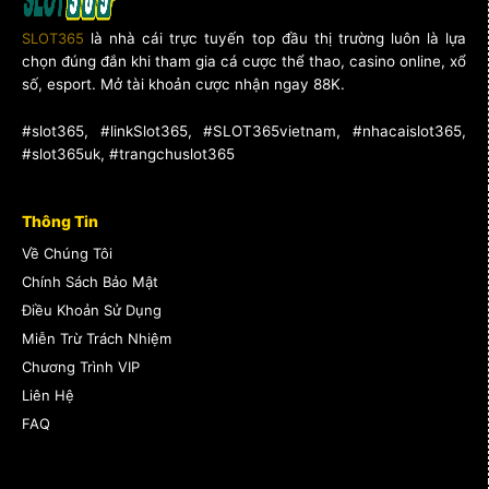
SLOT365
là nhà cái trực tuyến top đầu thị trường luôn là lựa
\n
chọn đúng đắn khi tham gia cá cược thể thao, casino online, xổ
số, esport. Mở tài khoản cược nhận ngay 88K.
Mục tiêu bảo mật của chúng tôi
#slot365, #linkSlot365, #SLOT365vietnam, #nhacaislot365,
\n
#slot365uk, #trangchuslot365
Chúng tôi đặt mục tiêu bảo vệ dữ liệu cá nhân
khỏi mọi truy cập trái phép, đảm bảo tính toàn
Thông Tin
vẹn và sẵn sàng của hệ thống. Mục tiêu cụ thể
Về Chúng Tôi
bao gồm ngăn chặn rò rỉ thông tin, đảm bảo
Chính Sách Bảo Mật
xác thực người dùng và cung cấp cơ chế khôi
Điều Khoản Sử Dụng
phục tài khoản khi cần. Các biện pháp được áp
Miễn Trừ Trách Nhiệm
dụng từ thiết kế đến vận hành, nhằm đảm bảo
Chương Trình VIP
slot365 luôn là một nền tảng bảo mật cao và
Liên Hệ
minh bạch với người chơi.
FAQ
\n