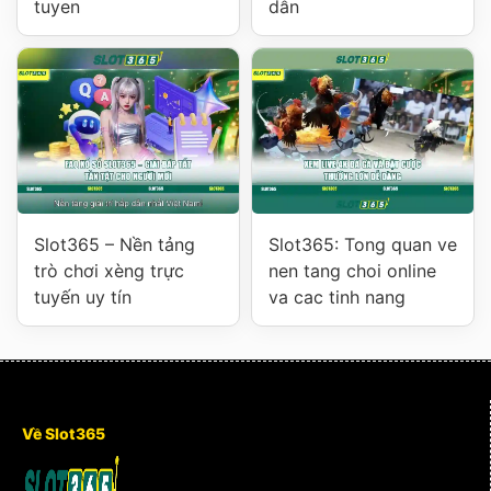
tuyen
dẫn
Slot365-
Mục lục
Giới thiệu về slot365
Dang nhap và An toàn tài khoản
Các biện pháp bảo mật và tuân thủ pháp
lý
Slot365 – Nền tảng
Slot365: Tong quan ve
Tối ưu trải nghiệm chơi: máy slot và chiến
trò chơi xèng trực
nen tang choi online
thuật
tuyến uy tín
va cac tinh nang
Quản lý ngân sách và trách nhiệm khi
tham gia
Kết luận và lời khuyên
Về Slot365
Giới thiệu về slot365
slot365 là một nền tảng cá cược trực tuyến nổi