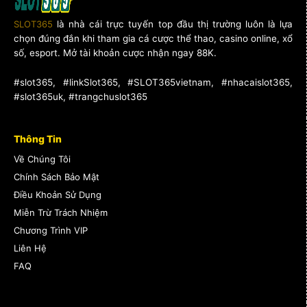
bật với danh mục trò chơi đa dạng, từ các máy
SLOT365
là nhà cái trực tuyến top đầu thị trường luôn là lựa
quay (slots) đến các trò chơi sòng bạc tương
chọn đúng đắn khi tham gia cá cược thể thao, casino online, xổ
tác. Mối quan tâm lớn nhất của người chơi là sự
số, esport. Mở tài khoản cược nhận ngay 88K.
ổn định, tốc độ xử lý giao dịch và tính công
#slot365, #linkSlot365, #SLOT365vietnam, #nhacaislot365,
bằng của trò chơi. slot365 đáp ứng bằng công
#slot365uk, #trangchuslot365
nghệ server vững chắc, công cụ bảo mật tiên
tiến và chương trình khuyến mãi hấp dẫn, giúp
Thông Tin
người chơi có được trải nghiệm mượt mà và min
Về Chúng Tôi
max ngân sách hợp lý.
Chính Sách Bảo Mật
Điều Khoản Sử Dụng
Đối với các thành viên mới, đặc biệt quan trọng
Miễn Trừ Trách Nhiệm
là nắm rõ quy trình đăng ký và đăng nhập (dang
Chương Trình VIP
nhap) để truy cập toàn bộ tính năng của nền
Liên Hệ
tảng mà không gặp trở ngại. slot365 chú trọng
FAQ
tối ưu hóa khả năng tiếp cận, từ đăng nhập
nhanh chóng bằng nhiều phương thức đến xác