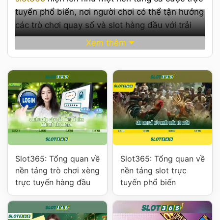
tuyến phổ biến, nơi người chơi có thể tận hưởng
các trò chơi quay số và slot hàng đầu với trải
nghiệm mượt mà trên nhiều thiết bị. Bài viết này
Xem thêm
đi sâu vào quy trình dang nhap, các yếu tố bảo
mật, cũng như cách tối ưu chiến lược cược để
đảm bảo sự nỗ lực của bạn được đền đáp đúng
mức. Chúng tôi sẽ cung cấp khung tham chiếu
chuẩn SEO và nội dung hữu ích để bạn có thể
tin tưởng khi tham gia slot365 và các hoạt động
liên quan đến cược trực tuyến.
Slot365: Tổng quan về
Slot365: Tổng quan về
nền tảng trò chơi xèng
nền tảng slot trực
trực tuyến hàng đầu
tuyến phổ biến