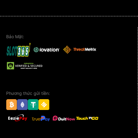
Bảo Mật:
Slot365-F
Phương thức gửi tiền:
Dang nhap và An toàn tài khoản
Quy trình đăng ký và đăng nhập hiệu quả
Quá trình đăng nhập trên slot365 được thiết kế
để đạt độ ổn định và an toàn cao nhất. Người