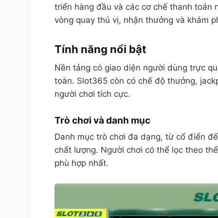
triển hàng đầu và các cơ chế thanh toán 
vòng quay thú vị, nhận thưởng và khám phá
Tính năng nổi bật
Nền tảng có giao diện người dùng trực qua
toàn. Slot365 còn có chế độ thưởng, jack
người chơi tích cực.
Trò chơi và danh mục
Danh mục trò chơi đa dạng, từ cổ điển đế
chất lượng. Người chơi có thể lọc theo thể
phù hợp nhất.