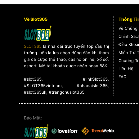
Về Slot365
Thông Ti
Về Chúng 
Chính Sác
Điều Khoả
SLOT365
là nhà cái trực tuyến top đầu thị
Miễn Trừ 
trường luôn là lựa chọn đúng đắn khi tham
gia cá cược thể thao, casino online, xổ số,
Chương Tr
esport. Mở tài khoản cược nhận ngay 88K.
Liên Hệ
FAQ
#slot365, #linkSlot365,
#SLOT365vietnam, #nhacaislot365,
#slot365uk, #trangchuslot365
Bảo Mật: