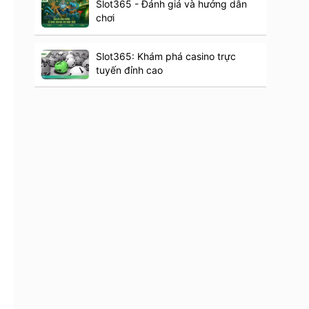
Slot365 - Đánh giá và hướng dẫn
chơi
Slot365: Khám phá casino trực
tuyến đỉnh cao