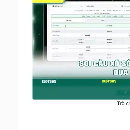
Trò c