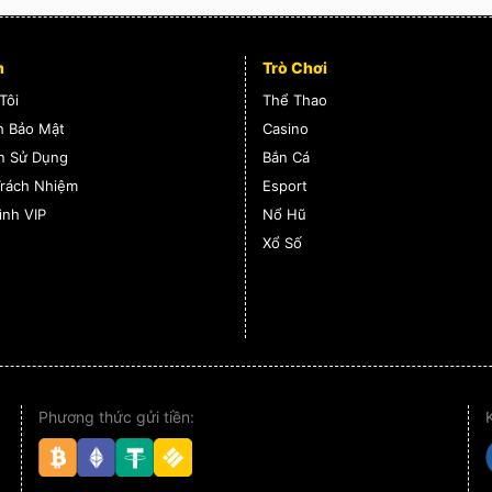
n
Trò Chơi
Tôi
Thể Thao
h Bảo Mật
Casino
n Sử Dụng
Bắn Cá
Trách Nhiệm
Esport
ình VIP
Nổ Hũ
Xổ Số
Phương thức gửi tiền:
K