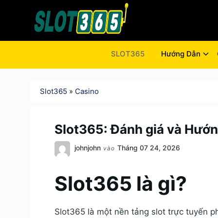
Nhảy
Tìm
đến
kiếm
nội
cho:
dung
SLOT365
Hướng Dẫn
Slot365
»
Casino
Slot365: Đánh giá và Hướn
johnjohn
Tháng 07 24, 2026
vào
Slot365 là gì?
Slot365 là một nền tảng slot trực tuyến 