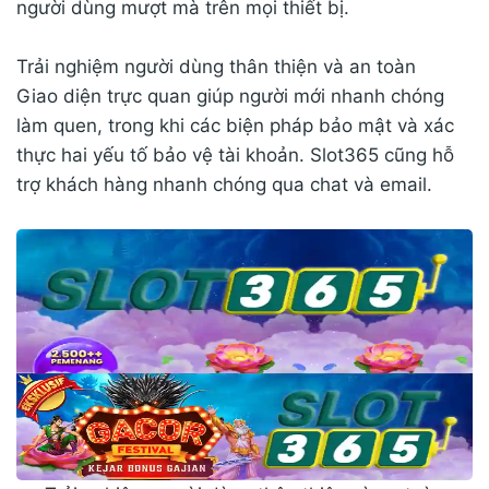
người dùng mượt mà trên mọi thiết bị.
Trải nghiệm người dùng thân thiện và an toàn
Giao diện trực quan giúp người mới nhanh chóng
làm quen, trong khi các biện pháp bảo mật và xác
thực hai yếu tố bảo vệ tài khoản. Slot365 cũng hỗ
trợ khách hàng nhanh chóng qua chat và email.