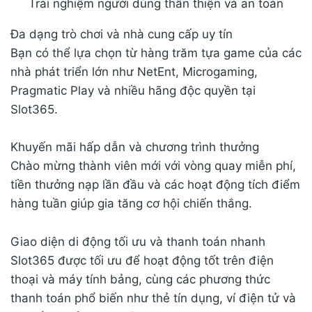
Trải nghiệm người dùng thân thiện và an toàn
Đa dạng trò chơi và nhà cung cấp uy tín
Bạn có thể lựa chọn từ hàng trăm tựa game của các
nhà phát triển lớn như NetEnt, Microgaming,
Pragmatic Play và nhiều hãng độc quyền tại
Slot365.
Khuyến mãi hấp dẫn và chương trình thưởng
Chào mừng thành viên mới với vòng quay miễn phí,
tiền thưởng nạp lần đầu và các hoạt động tích điểm
hàng tuần giúp gia tăng cơ hội chiến thắng.
Giao diện di động tối ưu và thanh toán nhanh
Slot365 được tối ưu để hoạt động tốt trên điện
thoại và máy tính bảng, cùng các phương thức
thanh toán phổ biến như thẻ tín dụng, ví điện tử và