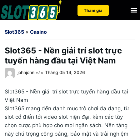
Nhảy
Tìm
Tham gia
đến
kiếm
nội
cho:
Slot365
»
Casino
dung
Slot365 - Nền giải trí slot trực
tuyến hàng đầu tại Việt Nam
johnjohn
Tháng 05 14, 2026
vào
Slot365 - Nền giải trí slot trực tuyến hàng đầu tại
Việt Nam
Slot365 mang đến danh mục trò chơi đa dạng, từ
slot cổ điển tới video slot hiện đại, kèm các tùy
chọn cược phù hợp cho mọi ngân sách. Nền tảng
này chú trọng công bằng, bảo mật và trải nghiệm