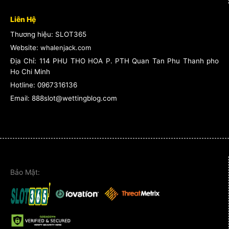
Liên Hệ
Thương hiệu: SLOT365
Website:
whalenjack.com
Địa Chỉ:
114 PHU THO HOA P. PTH Quan Tan Phu Thanh pho
Ho Chi Minh
Hotline:
0967316136
Email: 888slot@wettingblog.com
Bảo Mật: