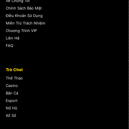
Về Chúng Tôi
Chính Sách Bảo Mật
Điều Khoản Sử Dụng
Miễn Trừ Trách Nhiệm
Chương Trình VIP
Liên Hệ
FAQ
Trò Chơi
Thể Thao
Casino
Bắn Cá
Esport
Nổ Hũ
Xổ Số