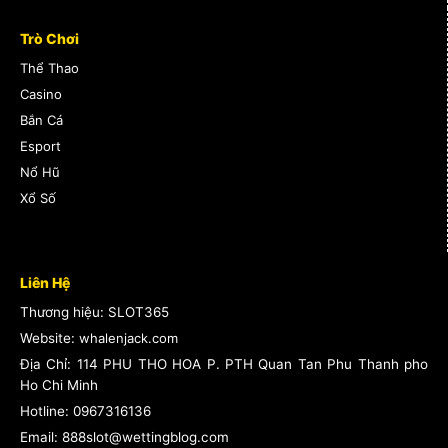
Trò Chơi
Thể Thao
Casino
Bắn Cá
Esport
Nổ Hũ
Xổ Số
Liên Hệ
Thương hiệu: SLOT365
Website:
whalenjack.com
Địa Chỉ:
114 PHU THO HOA P. PTH Quan Tan Phu Thanh pho
Ho Chi Minh
Hotline:
0967316136
Email: 888slot@wettingblog.com