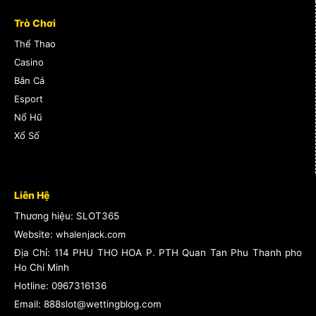
Trò Chơi
Thể Thao
Casino
Bắn Cá
Esport
Nổ Hũ
Xổ Số
Liên Hệ
Thương hiệu: SLOT365
Website:
whalenjack.com
Địa Chỉ:
114 PHU THO HOA P. PTH Quan Tan Phu Thanh pho
Ho Chi Minh
Hotline:
0967316136
Email: 888slot@wettingblog.com