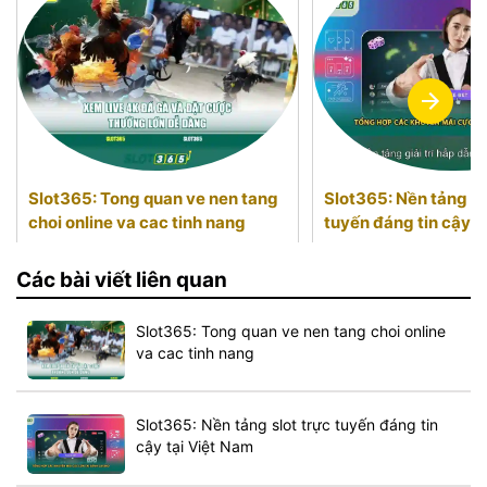
Slot365: Tong quan ve nen tang
Slot365: Nền tảng sl
choi online va cac tinh nang
tuyến đáng tin cậy t
Các bài viết liên quan
Slot365: Tong quan ve nen tang choi online
va cac tinh nang
Slot365: Nền tảng slot trực tuyến đáng tin
cậy tại Việt Nam