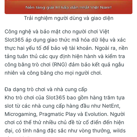
Trải nghiệm người dùng và giao diện
Công nghệ và bảo mật cho người chơi Việt
Slot365 áp dụng giao thức mã hóa dữ liệu và xác
thực hai yếu tố để bảo vệ tài khoản. Ngoài ra, nền
tảng tuân thủ các quy định hiện hành và kiểm tra
công bằng trò chơi (RNG) đảm bảo kết quả ngẫu
nhiên và công bằng cho mọi người chơi.
Đa dạng trò chơi và nhà cung cấp
Kho trò chơi của Slot365 bao gồm hàng trăm tựa
slot từ các nhà cung cấp hàng đầu như NetEnt,
Microgaming, Pragmatic Play và Evolution. Người
chơi có thể thử nhiều chủ đề từ cổ điển đến hiện
đại, có tính năng đặc sắc như vòng thưởng, wilds