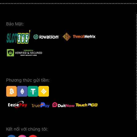
Bảo Mật:
Phương thức gửi tiền:
Kết nối với chúng tôi: