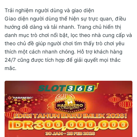
Trải nghiệm người dùng và giao diện
Giao diện người dùng thể hiện sự trực quan, điều
hướng dễ dàng và tải nhanh. Trang chủ hiển thị
danh mục trò chơi nổi bật, lọc theo nhà cung cấp và
theo chủ đề giúp người chơi tìm thấy trò chơi yêu
thích một cách nhanh chóng. Hỗ trợ khách hàng
24/7 cũng được tích hợp để giải quyết mọi thắc
mắc.