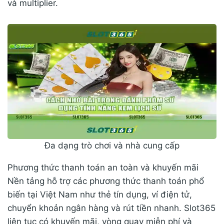
và multiplier.
Đa dạng trò chơi và nhà cung cấp
Phương thức thanh toán an toàn và khuyến mãi
Nền tảng hỗ trợ các phương thức thanh toán phổ
biến tại Việt Nam như thẻ tín dụng, ví điện tử,
chuyển khoản ngân hàng và rút tiền nhanh. Slot365
liên tục có khuyến mãi, vòng quay miễn phí và