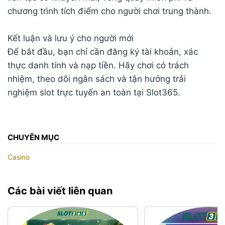
chương trình tích điểm cho người chơi trung thành.
Kết luận và lưu ý cho người mới
Để bắt đầu, bạn chỉ cần đăng ký tài khoản, xác
thực danh tính và nạp tiền. Hãy chơi có trách
nhiệm, theo dõi ngân sách và tận hưởng trải
nghiệm slot trực tuyến an toàn tại Slot365.
CHUYÊN MỤC
Casino
Các bài viết liên quan