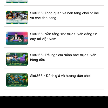
Slot365: Tong quan ve nen tang choi online
va cac tinh nang
Slot365: Nền tảng slot trực tuyến đáng tin
cậy tại Việt Nam
Slot365: Trải nghiệm đánh bạc trực tuyến
hàng đầu
Slot365 - Đánh giá và hướng dẫn chơi