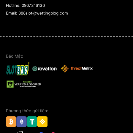
Hotline:
0967316136
Email: 888slot@wettingblog.com
Bảo Mật:
Phương thức gửi tiền: