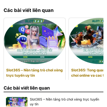
Các bài viết liên quan
Slot365 – Nền tảng trò chơi xèng
Slot365: Tong quan 
trực tuyến uy tín
choi online va cac ti
Các bài viết liên quan
Slot365 – Nền tảng trò chơi xèng trực tuyến
uy tín