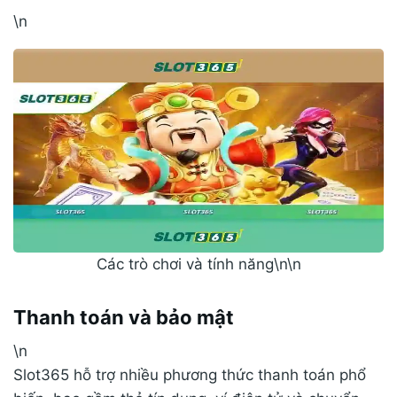
\n
Các trò chơi và tính năng\n\n
Thanh toán và bảo mật
\n
Slot365 hỗ trợ nhiều phương thức thanh toán phổ