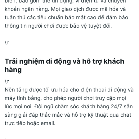
biến, bao gồm thẻ tín dụng, ví điện tử và chuyển
khoản ngân hàng. Mọi giao dịch được mã hóa và
tuân thủ các tiêu chuẩn bảo mật cao để đảm bảo
thông tin người chơi được bảo vệ tuyệt đối.
\n
Trải nghiệm di động và hỗ trợ khách
hàng
\n
Nền tảng được tối ưu hóa cho điện thoại di động và
máy tính bảng, cho phép người chơi truy cập mọi
lúc mọi nơi. Đội ngũ chăm sóc khách hàng 24/7 sẵn
sàng giải đáp thắc mắc và hỗ trợ kỹ thuật qua chat
trực tiếp hoặc email.