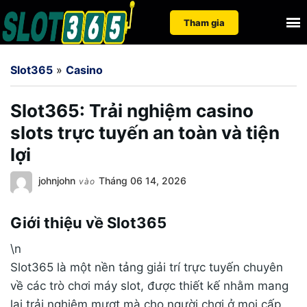
Nhảy
Tìm
Tham gia
đến
kiếm
nội
cho:
Slot365
»
Casino
dung
Slot365: Trải nghiệm casino
slots trực tuyến an toàn và tiện
lợi
johnjohn
Tháng 06 14, 2026
vào
Giới thiệu về Slot365
\n
Slot365 là một nền tảng giải trí trực tuyến chuyên
về các trò chơi máy slot, được thiết kế nhằm mang
lại trải nghiệm mượt mà cho người chơi ở mọi cấp