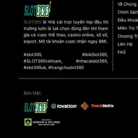
Về Chúng 
Chính Sác
Điều Khoả
SLOT365
là nhà cái trực tuyến top đầu thị
Miễn Trừ 
trường luôn là lựa chọn đúng đắn khi tham
gia cá cược thể thao, casino online, xổ số,
Chương Tr
esport. Mở tài khoản cược nhận ngay 88K.
Liên Hệ
FAQ
#slot365, #linkSlot365,
#SLOT365vietnam, #nhacaislot365,
#slot365uk, #trangchuslot365
Bảo Mật: