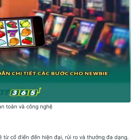
an toàn và công nghệ
 từ cổ điển đến hiện đại, rủi ro và thưởng đa dạng.