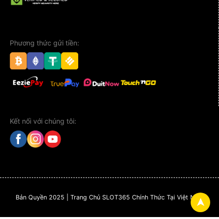
Phương thức gửi tiền:
Kết nối với chúng tôi:
Bản Quyền 2025 | Trang Chủ SLOT365 Chính Thức Tại Việt Nam
➤