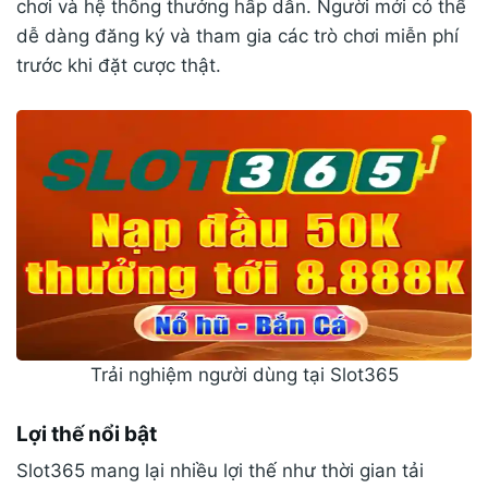
chơi và hệ thống thưởng hấp dẫn. Người mới có thể
dễ dàng đăng ký và tham gia các trò chơi miễn phí
trước khi đặt cược thật.
Trải nghiệm người dùng tại Slot365
Lợi thế nổi bật
Slot365 mang lại nhiều lợi thế như thời gian tải