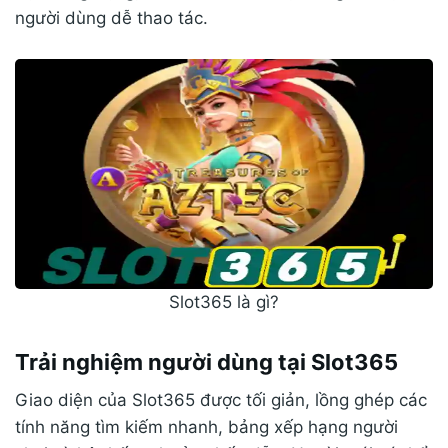
người dùng dễ thao tác.
Slot365 là gì?
Trải nghiệm người dùng tại Slot365
Giao diện của Slot365 được tối giản, lồng ghép các
tính năng tìm kiếm nhanh, bảng xếp hạng người