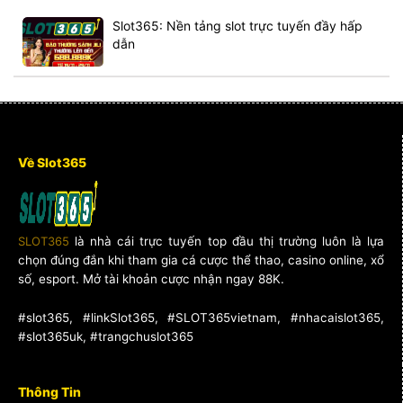
Slot365: Nền tảng slot trực tuyến đầy hấp
dẫn
Về Slot365
SLOT365
là nhà cái trực tuyến top đầu thị trường luôn là lựa
chọn đúng đắn khi tham gia cá cược thể thao, casino online, xổ
số, esport. Mở tài khoản cược nhận ngay 88K.
#slot365, #linkSlot365, #SLOT365vietnam, #nhacaislot365,
#slot365uk, #trangchuslot365
Thông Tin