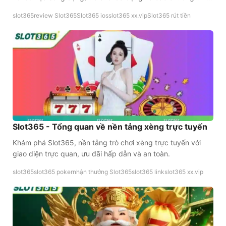
khuyến mãi hấp dẫn.
slot365
review Slot365
Slot365 ios
slot365 xx.vip
Slot365 rút tiền
Slot365 - Tổng quan về nền tảng xèng trực tuyến
Khám phá Slot365, nền tảng trò chơi xèng trực tuyến với
giao diện trực quan, ưu đãi hấp dẫn và an toàn.
slot365
slot365 poker
nhận thưởng Slot365
slot365 link
slot365 xx.vip