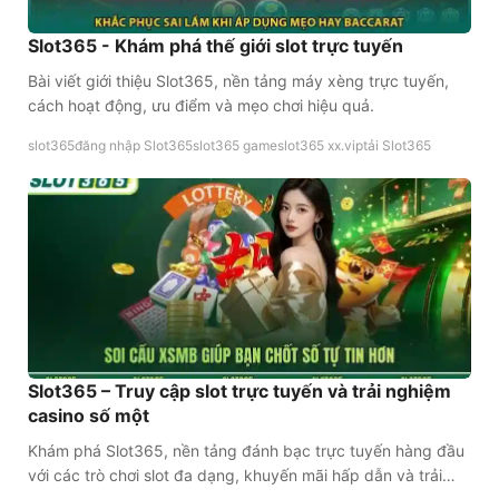
Slot365 - Khám phá thế giới slot trực tuyến
Bài viết giới thiệu Slot365, nền tảng máy xèng trực tuyến,
cách hoạt động, ưu điểm và mẹo chơi hiệu quả.
slot365
đăng nhập Slot365
slot365 game
slot365 xx.vip
tải Slot365
Slot365 – Truy cập slot trực tuyến và trải nghiệm
casino số một
Khám phá Slot365, nền tảng đánh bạc trực tuyến hàng đầu
với các trò chơi slot đa dạng, khuyến mãi hấp dẫn và trải