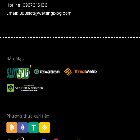
Hotline:
0967316136
Email: 888slot@wettingblog.com
Bảo Mật:
Phương thức gửi tiền: