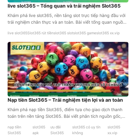
live slot365 – Tổng quan và trải nghiệm Slot365
Khám phá live slot365, nền tảng slot trực tiếp hàng đầu với
trải nghiệm chân thực và an toàn. Bài viết tổng quan nguồn
gốc, sản phẩm dịch vụ, ưu thế cạnh tranh và phản hồi cộng
live slot365
Slot365 rút tiền
slot365 slot
slot365 game
slot365 xx.vip
đồng, cùng tầm[...]
Nạp tiền Slot365 – Trải nghiệm tiện lợi và an toàn
Khám phá nạp tiền Slot365, điểm tựa cho giao dịch thanh
toán trên nền tảng Slot365. Bài viết phân tích nguồn gốc,
sản phẩm, lợi thế cạnh tranh và phản hồi của cộng đồng,
nạp tiền
slot365
ưu đãi
slot365 có uy tín
slot365
đồng thời gợi ý trải[...]
Slot365
apk
Slot365
không
xx.vip