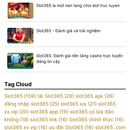
Slot365 la mot nen tang choi slot truc tuyen
Slot365 - Đánh giá và trải nghiệm
Slot365: Đánh giá nền tảng casino trực tuyến
đáng tin cậy
Tag Cloud
Slot365 (159)
tải Slot365 (29)
slot365 apk (26)
đăng nhập slot365 (25)
slot365 ios (21)
slot365
xx.vip (20)
slot365 app (19)
slot365 có lừa đảo
không (18)
slot365 link (16)
Slot365 chính thức (16)
slot365 xx vip (16)
ưu đãi Slot365 (16)
slot365 .com