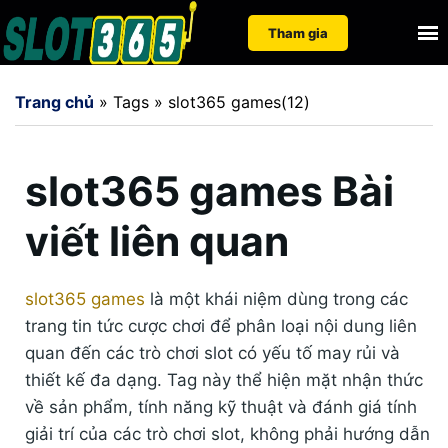
Nhảy
Tìm
Tham gia
đến
kiếm
nội
cho:
Trang chủ
»
Tags
»
slot365 games(12)
dung
slot365 games Bài
viết liên quan
slot365 games
là một khái niệm dùng trong các
trang tin tức cược chơi để phân loại nội dung liên
quan đến các trò chơi slot có yếu tố may rủi và
thiết kế đa dạng. Tag này thể hiện mặt nhận thức
về sản phẩm, tính năng kỹ thuật và đánh giá tính
giải trí của các trò chơi slot, không phải hướng dẫn