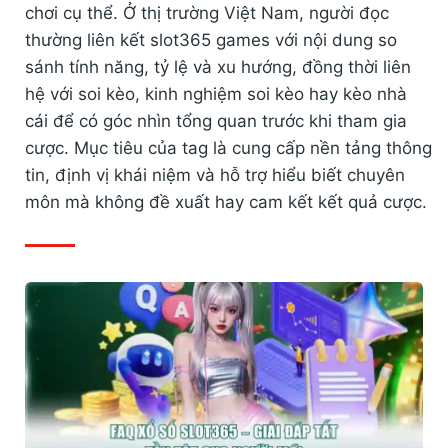
chơi cụ thể. Ở thị trường Việt Nam, người đọc
thường liên kết slot365 games với nội dung so
sánh tính năng, tỷ lệ và xu hướng, đồng thời liên
hệ với soi kèo, kinh nghiệm soi kèo hay kèo nhà
cái để có góc nhìn tổng quan trước khi tham gia
cược. Mục tiêu của tag là cung cấp nền tảng thông
tin, định vị khái niệm và hỗ trợ hiểu biết chuyên
môn mà không đề xuất hay cam kết kết quả cược.