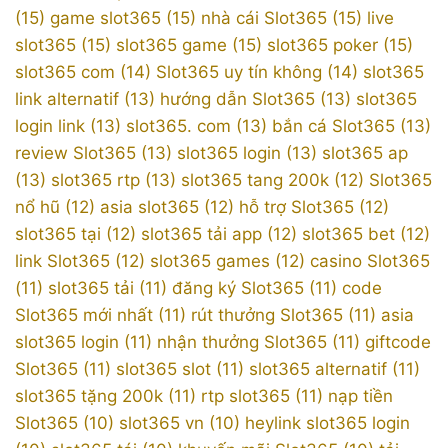
(15)
game slot365 (15)
nhà cái Slot365 (15)
live
slot365 (15)
slot365 game (15)
slot365 poker (15)
slot365 com (14)
Slot365 uy tín không (14)
slot365
link alternatif (13)
hướng dẫn Slot365 (13)
slot365
login link (13)
slot365. com (13)
bắn cá Slot365 (13)
review Slot365 (13)
slot365 login (13)
slot365 ap
(13)
slot365 rtp (13)
slot365 tang 200k (12)
Slot365
nổ hũ (12)
asia slot365 (12)
hỗ trợ Slot365 (12)
slot365 tại (12)
slot365 tải app (12)
slot365 bet (12)
link Slot365 (12)
slot365 games (12)
casino Slot365
(11)
slot365 tải (11)
đăng ký Slot365 (11)
code
Slot365 mới nhất (11)
rút thưởng Slot365 (11)
asia
slot365 login (11)
nhận thưởng Slot365 (11)
giftcode
Slot365 (11)
slot365 slot (11)
slot365 alternatif (11)
slot365 tặng 200k (11)
rtp slot365 (11)
nạp tiền
Slot365 (10)
slot365 vn (10)
heylink slot365 login