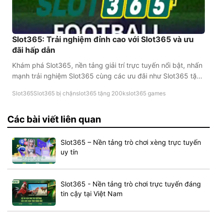
Slot365: Trải nghiệm đỉnh cao với Slot365 và ưu
đãi hấp dẫn
Khám phá Slot365, nền tảng giải trí trực tuyến nổi bật, nhấn
mạnh trải nghiệm Slot365 cùng các ưu đãi như Slot365 tặng
200k. Bài viết cũng đề cập đến Slot365 bị chặn ở một số thị
Slot365
Slot365 bị chặn
slot365 tặng 200k
slot365 games
trường và cách[...]
Các bài viết liên quan
Slot365 – Nền tảng trò chơi xèng trực tuyến
uy tín
Slot365 - Nền tảng trò chơi trực tuyến đáng
tin cậy tại Việt Nam