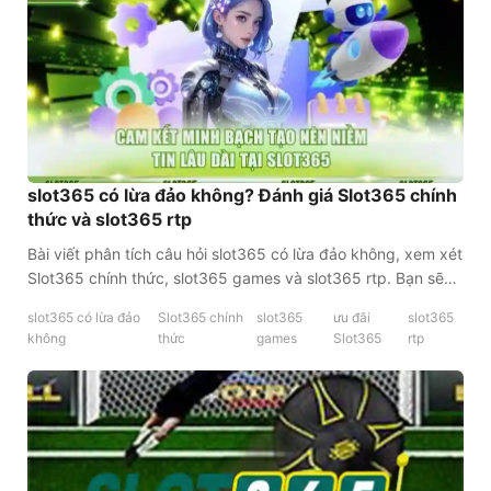
slot365 có lừa đảo không? Đánh giá Slot365 chính
thức và slot365 rtp
Bài viết phân tích câu hỏi slot365 có lừa đảo không, xem xét
Slot365 chính thức, slot365 games và slot365 rtp. Bạn sẽ
có cái nhìn tổng quan về an toàn, minh bạch và trải nghiệm
slot365 có lừa đảo
Slot365 chính
slot365
ưu đãi
slot365
người dùng, kèm[...]
không
thức
games
Slot365
rtp