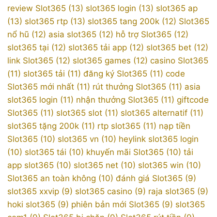
review Slot365 (13)
slot365 login (13)
slot365 ap
(13)
slot365 rtp (13)
slot365 tang 200k (12)
Slot365
nổ hũ (12)
asia slot365 (12)
hỗ trợ Slot365 (12)
slot365 tại (12)
slot365 tải app (12)
slot365 bet (12)
link Slot365 (12)
slot365 games (12)
casino Slot365
(11)
slot365 tải (11)
đăng ký Slot365 (11)
code
Slot365 mới nhất (11)
rút thưởng Slot365 (11)
asia
slot365 login (11)
nhận thưởng Slot365 (11)
giftcode
Slot365 (11)
slot365 slot (11)
slot365 alternatif (11)
slot365 tặng 200k (11)
rtp slot365 (11)
nạp tiền
Slot365 (10)
slot365 vn (10)
heylink slot365 login
(10)
slot365 tái (10)
khuyến mãi Slot365 (10)
tải
app slot365 (10)
slot365 net (10)
slot365 win (10)
Slot365 an toàn không (10)
đánh giá Slot365 (9)
slot365 xxvip (9)
slot365 casino (9)
raja slot365 (9)
hoki slot365 (9)
phiên bản mới Slot365 (9)
slot365