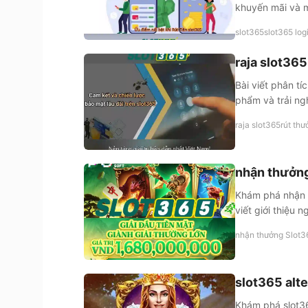
khuyến mãi và m
slot365
slot365 log
raja slot36
Bài viết phân tíc
phẩm và trải ng
nhanh chóng, li
raja slot365
rút th
nhận thưởng 
Khám phá nhận t
viết giới thiệu
đồng thời gợi ý
nhận thưởng Slot3
slot365 alte
Khám phá slot365