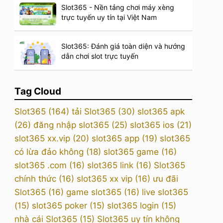
Slot365 - Nền tảng chơi máy xèng
trực tuyến uy tín tại Việt Nam
Slot365: Đánh giá toàn diện và hướng
dẫn chơi slot trực tuyến
Tag Cloud
Slot365 (164)
tải Slot365 (30)
slot365 apk
(26)
đăng nhập slot365 (25)
slot365 ios (21)
slot365 xx.vip (20)
slot365 app (19)
slot365
có lừa đảo không (18)
slot365 game (16)
slot365 .com (16)
slot365 link (16)
Slot365
chính thức (16)
slot365 xx vip (16)
ưu đãi
Slot365 (16)
game slot365 (16)
live slot365
(15)
slot365 poker (15)
slot365 login (15)
nhà cái Slot365 (15)
Slot365 uy tín không