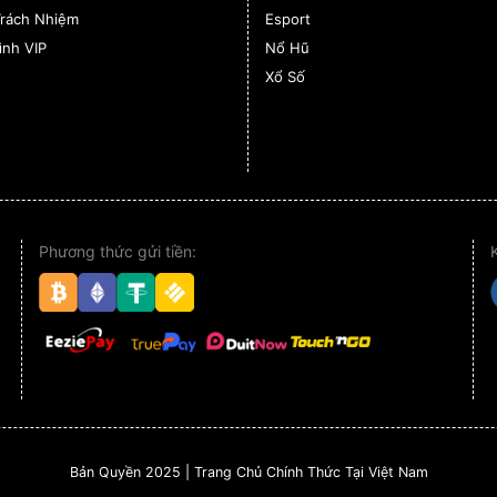
Trách Nhiệm
Esport
ình VIP
Nổ Hũ
Xổ Số
Phương thức gửi tiền:
K
Bản Quyền 2025 | Trang Chủ Chính Thức Tại Việt Nam