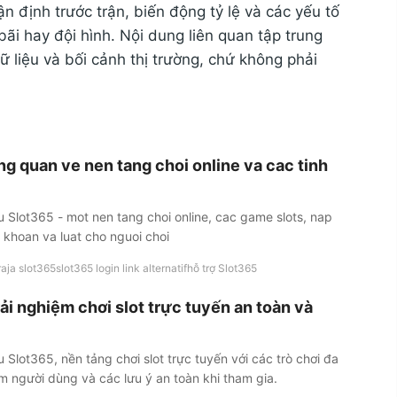
ận định trước trận, biến động tỷ lệ và các yếu tố
i hay đội hình. Nội dung liên quan tập trung
dữ liệu và bối cảnh thị trường, chứ không phải
g quan ve nen tang choi online va cac tinh
ieu Slot365 - mot nen tang choi online, cac game slots, nap
i khoan va luat cho nguoi choi
raja slot365
slot365 login link alternatif
hỗ trợ Slot365
ải nghiệm chơi slot trực tuyến an toàn và
iệu Slot365, nền tảng chơi slot trực tuyến với các trò chơi đa
ệm người dùng và các lưu ý an toàn khi tham gia.