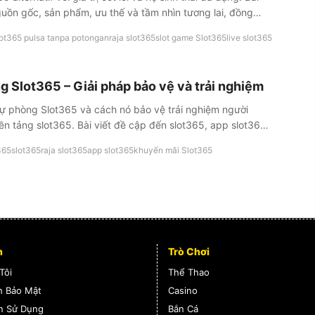
nguồn gốc, sản phẩm, ưu thế và tầm nhìn tương lai, đồng
rải nghiệm slot365 alternatif[...]
lot365 pulsa tanpa potongan
raja slot365
slot game Slot365
live slot365
g Slot365 – Giải pháp bảo vệ và trải nghiệm
ự phòng Slot365 và cách nó bảo vệ trải nghiệm người
ền tảng slot365. Bài viết đề cập đến slot365, app slot365,
cùng với khuyến mãi Slot365 để tối ưu[...]
365
slot365
raja slot365
app slot365
khuyến mãi Slot365
n
Trò Chơi
Tôi
Thể Thao
h Bảo Mật
Casino
n Sử Dụng
Bắn Cá