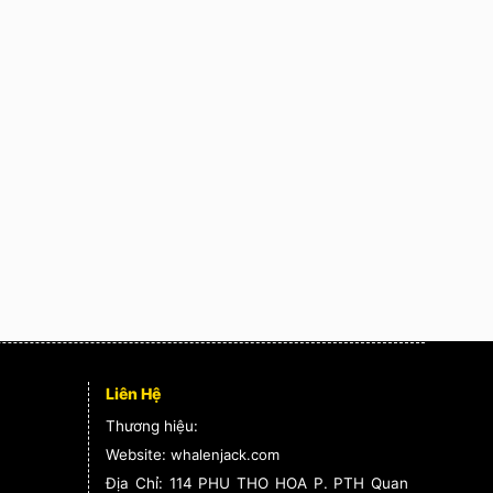
Liên Hệ
Thương hiệu:
Website:
whalenjack.com
Địa Chỉ:
114 PHU THO HOA P. PTH Quan