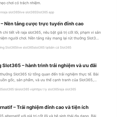
ẹo chơi có trách nhiệm.
in
raja slot365
live slot365
Slot365 app
5 – Nền tảng cược trực tuyến đỉnh cao
h chi tiết về raja slot365, nêu bật giá trị cốt lõi, phạm vi sản
hiệm người chơi. Nền tảng này mang lại rút thưởng Slot365
ve slot365 sống động và[...]
ưởng Slot365
live slot365
slot365 tại
bắn cá Slot365
Slot365 – hành trình trải nghiệm và ưu đãi
hưởng Slot365 từ tổng quan đến trải nghiệm thực tế. Bài
 nguồn gốc, sản phẩm, và ưu thế cạnh tranh của Slot365,
 cách tham gia qua các kênh như[...]
65
slot365 tái
slot365 vip
https t ly slot365
raja slot365
rnatif – Trải nghiệm đỉnh cao và tiện ích
 alternatif với giá trị cốt lõi và hệ sinh thái đa dạng. Bài