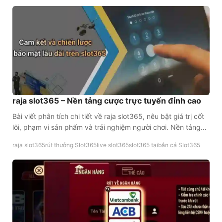
raja slot365 – Nền tảng cược trực tuyến đỉnh cao
Bài viết phân tích chi tiết về raja slot365, nêu bật giá trị cốt
lõi, phạm vi sản phẩm và trải nghiệm người chơi. Nền tảng
này mang lại rút thưởng Slot365 nhanh chóng, live slot365
raja slot365
rút thưởng Slot365
live slot365
slot365 tại
bắn cá Slot365
sống động và[...]