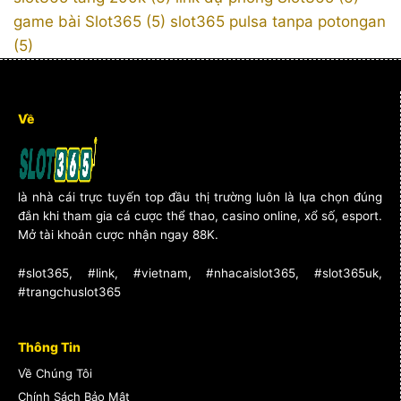
game bài Slot365 (5)
slot365 pulsa tanpa potongan
(5)
Về
là nhà cái trực tuyến top đầu thị trường luôn là lựa chọn đúng
đắn khi tham gia cá cược thể thao, casino online, xổ số, esport.
Mở tài khoản cược nhận ngay 88K.
#slot365, #link, #vietnam, #nhacaislot365, #slot365uk,
#trangchuslot365
Thông Tin
Về Chúng Tôi
Chính Sách Bảo Mật