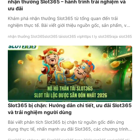
nhận thưởng Slot365 – hành trình trải nghiệm và
ưu đãi
Khám phá nhận thưởng Slot365 từ tổng quan đến trải
nghiệm thực tế. Bài viết giới thiệu nguồn gốc, sản phẩm, và
ưu thế cạnh tranh của Slot365, đồng thời gợi ý cách tham
nhận thưởng Slot365
slot365 tái
slot365 vip
https t ly slot365
raja slot365
gia qua các kênh như[...]
Slot365 bị chặn: Hướng dẫn chi tiết, ưu đãi Slot365
và trải nghiệm người dùng
Bài viết phân tích Slot365 bị chặn từ nguồn gốc đến ứng
dụng thực tế, nhấn mạnh ưu đãi Slot365, các chương trình
như slot365 tang 200k và trải nghiệm Slot365 bị chặn. Bạn