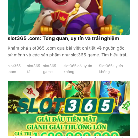
slot365 .com: Tổng quan, uy tín và trải nghiệm
Khám phá slot365 .com qua bài viết chi tiết về nguồn gốc,
sứ mệnh và các sản phẩm như slot365 game. Tìm hiểu trải
nghiệm slot365 .com, đánh giá slot365 .com và câu hỏi phổ
slot365
slot365
slot365
slot365 có uy tín
Slot365 uy tín
biến về uy tín. Bài[...]
.com
tái
game
không
không