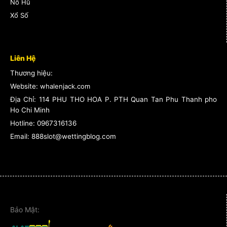
Nổ Hũ
Xổ Số
Liên Hệ
Thương hiệu:
Website:
whalenjack.com
Địa Chỉ:
114 PHU THO HOA P. PTH Quan Tan Phu Thanh pho
Ho Chi Minh
Hotline:
0967316136
Email: 888slot@wettingblog.com
Bảo Mật: