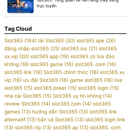
trực tuyến
Tag Cloud
Slot365 (164)
tải Slot365 (30)
slot365 apk (26)
đăng nhập slot365 (25)
slot365 ios (21)
slot365
xx.vip (20)
slot365 app (19)
slot365 có lừa đảo
không (18)
slot365 game (16)
slot365 .com (16)
slot365 link (16)
Slot365 chính thức (16)
slot365 xx
vip (16)
ưu đãi Slot365 (16)
game slot365 (16)
live
slot365 (15)
slot365 poker (15)
slot365 login (15)
nhà cái Slot365 (15)
Slot365 uy tín không (14)
review Slot365 (14)
slot365 com (14)
slot365
games (13)
hướng dẫn Slot365 (13)
slot365 link
alternatif (13)
bắn cá Slot365 (13)
slot365 login link
(13)
slot365 rtp (13)
slot365 ap (13)
slot365. com