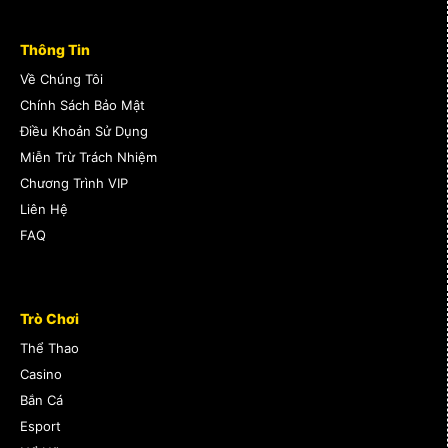
Thông Tin
Về Chúng Tôi
Chính Sách Bảo Mật
Điều Khoản Sử Dụng
Miễn Trừ Trách Nhiệm
Chương Trình VIP
Liên Hệ
FAQ
Trò Chơi
Thể Thao
Casino
Bắn Cá
Esport