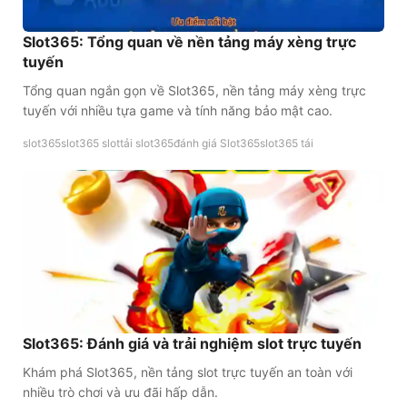
Slot365: Tổng quan về nền tảng máy xèng trực
tuyến
Tổng quan ngắn gọn về Slot365, nền tảng máy xèng trực
tuyến với nhiều tựa game và tính năng bảo mật cao.
slot365
slot365 slot
tải slot365
đánh giá Slot365
slot365 tái
Slot365: Đánh giá và trải nghiệm slot trực tuyến
Khám phá Slot365, nền tảng slot trực tuyến an toàn với
nhiều trò chơi và ưu đãi hấp dẫn.