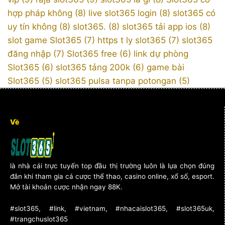
hợp pháp không (8)
live slot365 login (8)
slot365 có
uy tín không (8)
slot365. (8)
slot365 tải app ios (8)
slot game Slot365 (7)
https t ly slot365 (7)
slot365
đăng nhập (7)
Slot365 free (6)
link dự phòng
Slot365 (6)
slot365 tảng 200k (6)
game bài
Slot365 (5)
slot365 pulsa tanpa potongan (5)
Về
là nhà cái trực tuyến top đầu thị trường luôn là lựa chọn đúng
đắn khi tham gia cá cược thể thao, casino online, xổ số, esport.
Mở tài khoản cược nhận ngay 88K.
#slot365, #link, #vietnam, #nhacaislot365, #slot365uk,
#trangchuslot365