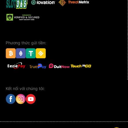
Phương thức gửi tiền:
Kết nối với chúng tôi: