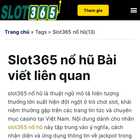
Nhảy
Tìm
Tham gia
đến
kiếm
nội
cho:
Trang chủ
»
Tags
»
Slot365 nổ hũ(13)
dung
Slot365 nổ hũ Bài
viết liên quan
slot365 nổ hũ là thuật ngữ mô tả hiện tượng
thưởng lớn xuất hiện đột ngột ở trò chơi slot, khái
niệm thường gặp trên các trang tin tức và chuyên
mục casino tại Việt Nam. Nội dung dành cho nhãn
slot365 nổ hũ
này tập trung vào ý nghĩa, cách
nhận diện và ứng dụng thông tin về jackpot trong