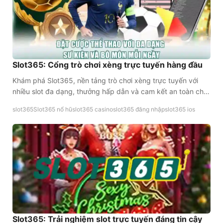
Slot365: Cổng trò chơi xèng trực tuyến hàng đầu
Khám phá Slot365, nền tảng trò chơi xèng trực tuyến với
nhiều slot đa dạng, thưởng hấp dẫn và cam kết an toàn cho
người chơi.
slot365
Slot365 nổ hũ
slot365 casino
slot365 đăng nhập
slot365 ios
Slot365: Trải nghiệm slot trực tuyến đáng tin cậy