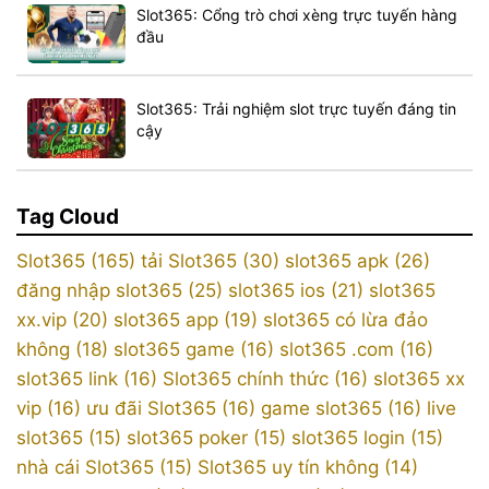
Slot365: Cổng trò chơi xèng trực tuyến hàng
đầu
Slot365: Trải nghiệm slot trực tuyến đáng tin
cậy
Tag Cloud
Slot365 (165)
tải Slot365 (30)
slot365 apk (26)
đăng nhập slot365 (25)
slot365 ios (21)
slot365
xx.vip (20)
slot365 app (19)
slot365 có lừa đảo
không (18)
slot365 game (16)
slot365 .com (16)
slot365 link (16)
Slot365 chính thức (16)
slot365 xx
vip (16)
ưu đãi Slot365 (16)
game slot365 (16)
live
slot365 (15)
slot365 poker (15)
slot365 login (15)
nhà cái Slot365 (15)
Slot365 uy tín không (14)