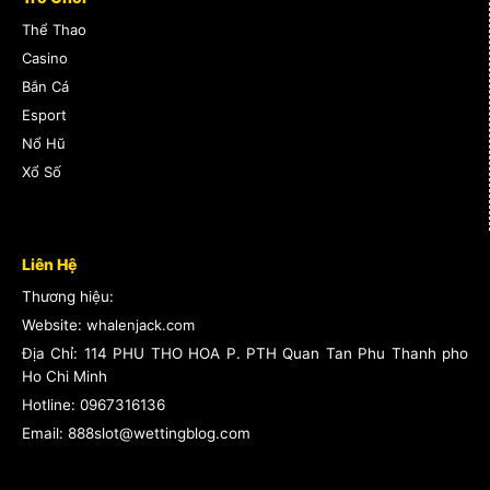
Thể Thao
Casino
Bắn Cá
Esport
Nổ Hũ
Xổ Số
Liên Hệ
Thương hiệu:
Website:
whalenjack.com
Địa Chỉ:
114 PHU THO HOA P. PTH Quan Tan Phu Thanh pho
Ho Chi Minh
Hotline:
0967316136
Email: 888slot@wettingblog.com