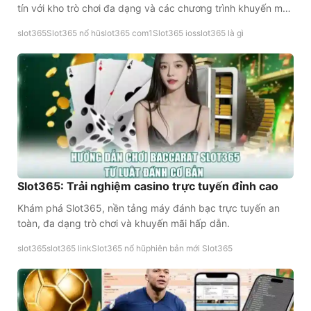
tín với kho trò chơi đa dạng và các chương trình khuyến mãi
hấp dẫn, cùng tính năng bảo mật cao.
slot365
Slot365 nổ hũ
slot365 com1
Slot365 ios
slot365 là gì
Slot365: Trải nghiệm casino trực tuyến đỉnh cao
Khám phá Slot365, nền tảng máy đánh bạc trực tuyến an
toàn, đa dạng trò chơi và khuyến mãi hấp dẫn.
slot365
slot365 link
Slot365 nổ hũ
phiên bản mới Slot365